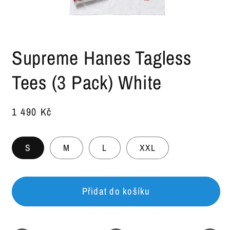
Otevřít
multimédia
Supreme Hanes Tagless
1
v
modálním
Tees (3 Pack) White
okně
SKU:
Běžná
1 490 Kč
cena
S
M
L
XXL
Přidat do košíku