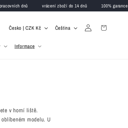
acovních dnů
vrácení zboží do 14 dnů
100% garance ori
Přihlásit
Z
J
Košík
Česko | CZK Kč
Čeština
se
e
a
y
Informace
m
z
ě
y
/
k
o
b
l
e v horní liště.
a
bo oblíbeném modelu. U
s