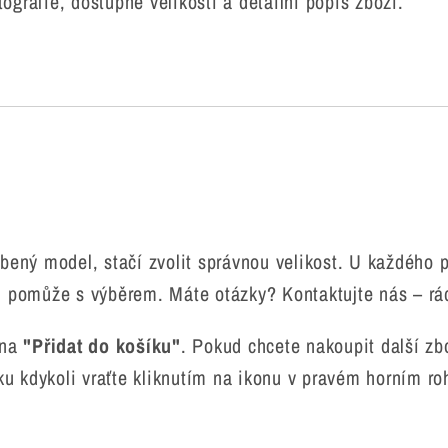
ografie, dostupné velikosti a detailní popis zboží.
íbený model, stačí zvolit správnou velikost. U každého p
ám pomůže s výběrem. Máte otázky? Kontaktujte nás – r
 na
"Přidat do košíku"
. Pokud chcete nakoupit další zb
ku kdykoli vraťte kliknutím na ikonu v pravém horním ro