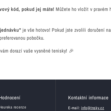
vový kód, pokud jej máte!
Můžete ho vložit v pravém 
.
bjednávku"
je vše hotovo! Pokud jste zvolili doručení na
 preferovanou pobočku.
ž vám dorazí vaše vysněné tenisky! 🎉
Hodnocení
Kontaktní informace
Heureka recenze
E-mail:
info@tnsky.cz