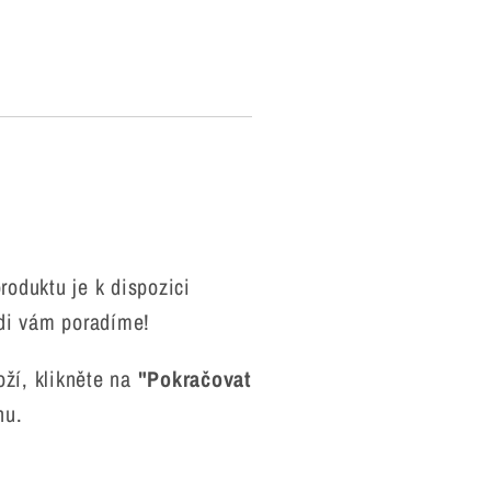
t
roduktu je k dispozici
ádi vám poradíme!
oží, klikněte na
"Pokračovat
hu.