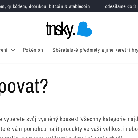
, qr kódem, dobírkou, bitcoin & stablecoin
odesíláme do 3 pr
čení
Pokémon
Sběratelské předměty a jiné karetní hr
povat?
vyberete svůj vysněný kousek! Všechny kategorie najdet
 které vám pomohou najít produkty ve vaší velikosti ne