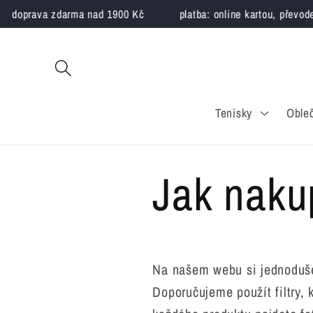
Přejít k
doprava zdarma nad 1900 Kč
platba: online kartou, převodem
obsahu
Tenisky
Oble
Jak naku
Na našem webu si jednoduše 
Doporučujeme použít filtry,