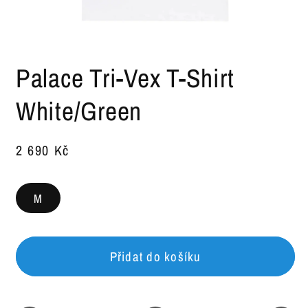
Otevřít
multimédia
Palace Tri-Vex T-Shirt
1
v
modálním
White/Green
okně
SKU:
Běžná
2 690 Kč
cena
M
Přidat do košíku