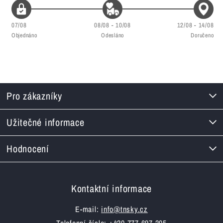
07/08
08/08 - 10/08
12/08 - 14/08
Objednáno
Odesláno
Doručeno
Pro zákazníky
Užitečné informace
Hodnocení
Kontaktní informace
E-mail:
info@tnsky.cz
Telefonní číslo: +420 777 697 205