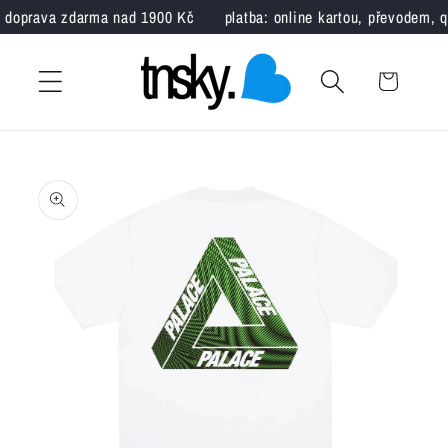
Přejít k
doprava zdarma nad 1900 Kč
platba: online kartou, převodem, q
obsahu
Košík
Přejít na
informace
o
produktu