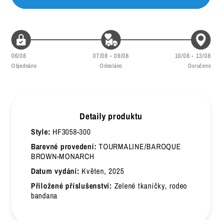
46
30
47
30.5
06/08
07/08 - 09/08
10/08 - 13/08
47.5
31
Objednáno
Odesláno
Doručeno
48
31.5
48.5
32
Detaily produktu
49
32.5
Style:
HF3058-300
49.5
33
Barevné provedení:
TOURMALINE/BAROQUE
BROWN-MONARCH
Datum vydání:
Květen, 2025
Přiložené příslušenství:
Zelené tkaničky, rodeo
bandana