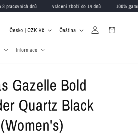
pracovních dnů
vrácení zboží do 14 dnů
100% garance 
Přihlásit
Z
J
Košík
Česko | CZK Kč
Čeština
se
e
a
y
Informace
m
z
ě
y
/
k
as Gazelle Bold
o
b
er Quartz Black
l
(Women's)
a
s