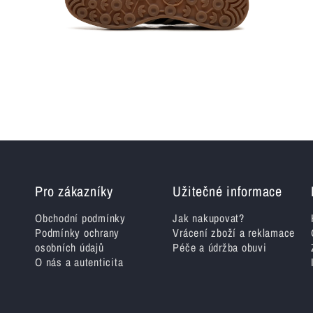
Otevřít
Otevřít
multimédia
multiméd
6
7
v
v
modálním
modální
okně
okně
Pro zákazníky
Užitečné informace
Obchodní podmínky
Jak nakupovat?
Podmínky ochrany
Vrácení zboží a reklamace
osobních údajů
Péče a údržba obuvi
O nás a autenticita