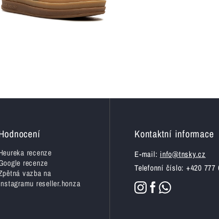
ia
m
Hodnocení
Kontaktní informace
Heureka recenze
E-mail:
info@tnsky.cz
Google recenze
Telefonní číslo: +420 777
Zpětná vazba na
Instagramu reseller.honza