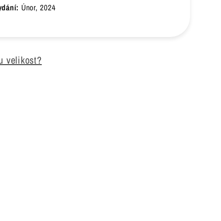
ydání:
Únor, 2024
u velikost?