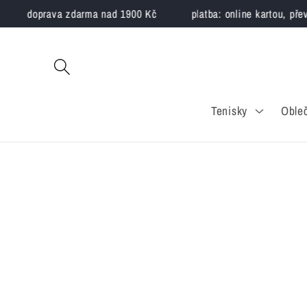
Přejít k
doprava zdarma nad 1900 Kč
platba: online kartou, převo
obsahu
Tenisky
Oble
Přejít na
informace
o
produktu