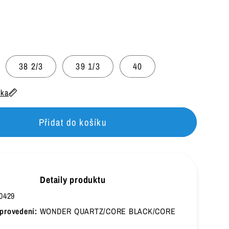
t
38 2/3
39 1/3
40
lka
Přidat do košíku
Detaily produktu
0429
provedení:
WONDER QUARTZ/CORE BLACK/CORE