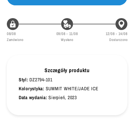
45.5
30
46
30.5
08/08
09/08 - 11/08
12/08 - 14/08
47
31
Zamówiono
Wysłano
Dostarczono
47.5
31.5
48
32
Szczegóły produktu
48.5
32.5
Styl:
DZ2794-101
49
33
Kolorystyka:
SUMMIT WHITE/JADE ICE
Data wydania:
Sierpień, 2023
50
33.5
50.5
34