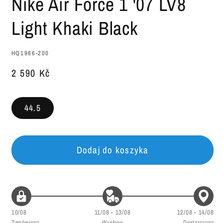
Nike Air Force 1 '07 LV8
w
oknie
Light Khaki Black
modalnym
SKU:
HQ1966-200
Cena
2 590 Kč
regularna
44.5
Dodaj do koszyka
10/08
11/08 - 13/08
12/08 - 14/08
Zamówiono
Wysłano
Dostarczono