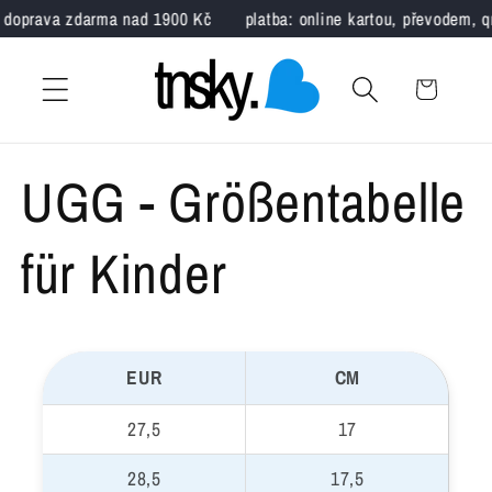
Direkt
doprava zdarma nad 1900 Kč
platba: online kartou, převodem, q
zum
Inhalt
Warenkorb
UGG - Größentabelle
für Kinder
EUR
CM
27,5
17
28,5
17,5